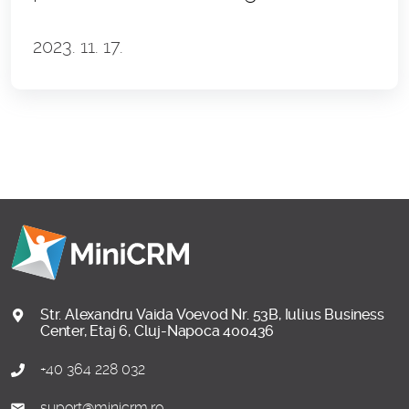
sistem CRM
2023. 11. 17.
Str. Alexandru Vaida Voevod Nr. 53B, Iulius Business
Center, Etaj 6, Cluj-Napoca 400436
+40 364 228 032
suport@minicrm.ro