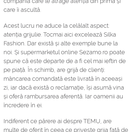
compania care le atrage atenția din prima și
care îi ascultă.
Acest lucru ne aduce la celălalt aspect:
atenția grijulie. Tocmai aici excelează Silka
Fashion. Dar există și alte exemple bune la
noi. Și supermarketul online Sezamo.ro poate
spune că este departe de a fi cel mai ieftin de
pe piață. În schimb, are grijă de clienți:
mâncarea comandată este livrată în aceeași
zi, iar dacă există o reclamație, își asumă vina
și oferă rambursarea aferentă. Iar oamenii au
încredere în ei.
Indiferent ce părere ai despre TEMU, are
multe de oferit în ceea ce privește grija față de