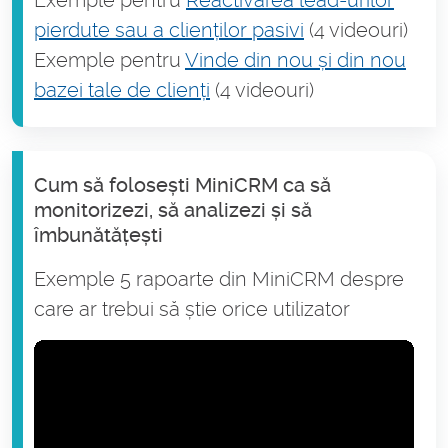
pierdute sau a clienților pasivi
(4 videouri)
Exemple pentru
Vinde din nou și din nou
bazei tale de clienți
(4 videouri)
Cum să folosești MiniCRM ca să
monitorizezi, să analizezi și să
îmbunătățești
Exemple 5 rapoarte din MiniCRM despre
care ar trebui să știe orice utilizator