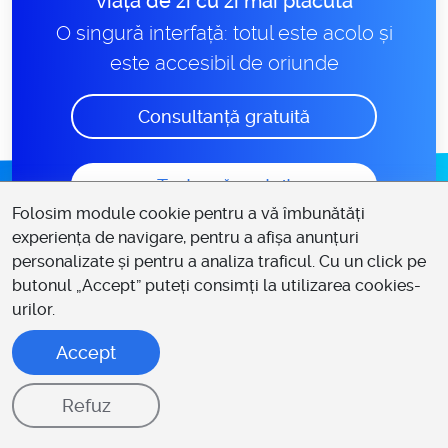
viața de zi cu zi mai plăcută
O singură interfață: totul este acolo și
este accesibil de oriunde
Consultanță gratuită
Testează gratuit
Folosim module cookie pentru a vă îmbunătăți
experiența de navigare, pentru a afișa anunțuri
personalizate și pentru a analiza traficul. Cu un click pe
butonul „Accept” puteți consimți la utilizarea cookies-
Întrebări frecvente
urilor.
Accept
Ce înseamnă automatizarea
Refuz
marketingului și de ce este