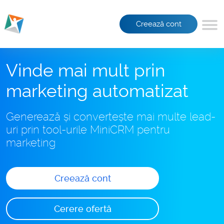
Creează cont
Vinde mai mult prin
marketing automatizat
Generează și convertește mai multe lead-
uri prin tool-urile MiniCRM pentru
marketing
Creează cont
Cerere ofertă