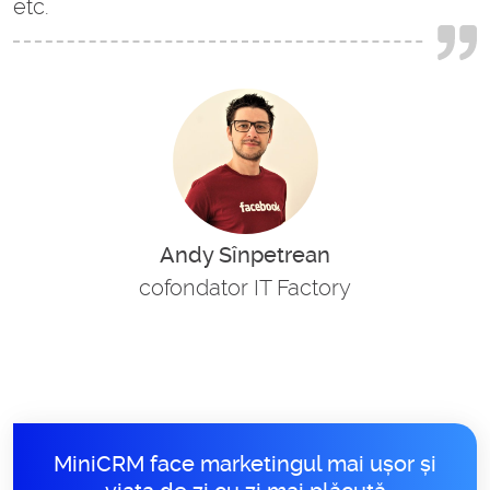
etc.
Andy Sînpetrean
cofondator IT Factory
MiniCRM face marketingul mai ușor și