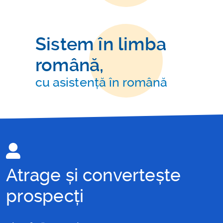
Sistem în limba
română,
cu asistență în română
Atrage și convertește
prospecți