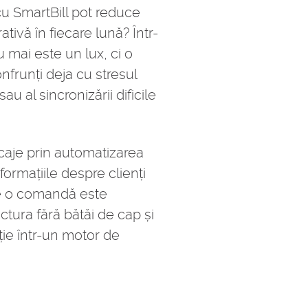
cu SmartBill pot reduce
vă în fiecare lună? Într-
 mai este un lux, ci o
nfrunți deja cu stresul
sau al sincronizării dificile
caje prin automatizarea
formațiile despre clienți
 ce o comandă este
tura fără bătăi de cap și
ție într-un motor de