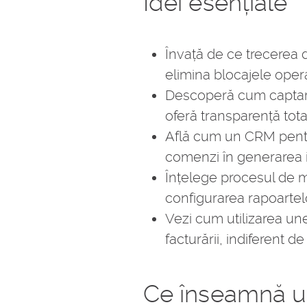
Idei esențiale
Învață de ce trecerea d
elimina blocajele operaț
Descoperă cum captare
oferă transparență total
Află cum un CRM pentru
comenzi în generarea i
Înțelege procesul de mi
configurarea rapoartel
Vezi cum utilizarea unei
facturării, indiferent de
Ce înseamnă un 