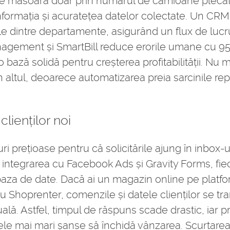
u se măsoară doar prin numărul de camioane plecate
nformația și acuratețea datelor colectate. Un CRM 
le dintre departamente, asigurând un flux de lucr
nagement și SmartBill reduce erorile umane cu 9
o bază solidă pentru creșterea profitabilității. Nu 
n altul, deoarece automatizarea preia sarcinile r
lienților noi
i prețioase pentru că solicitările ajung în inbox-u
 integrarea cu Facebook Ads și Gravity Forms, fiec
n baza de date. Dacă ai un magazin online pe plat
oprenter, comenzile și datele clienților se tr
ală. Astfel, timpul de răspuns scade drastic, iar 
ele mai mari șanse să închidă vânzarea. Scurtarea