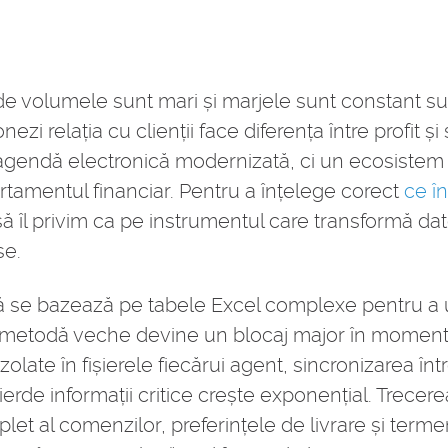
unde volumele sunt mari și marjele sunt constant su
nezi relația cu clienții face diferența între profit
 agendă electronică modernizată, ci un ecosistem
artamentul financiar. Pentru a înțelege corect
ce î
să îl privim ca pe instrumentul care transformă date
se.
că se bazează pe tabele Excel complexe pentru a
tă metodă veche devine un blocaj major în moment
olate în fișierele fiecărui agent, sincronizarea înt
 pierde informații critice crește exponențial. Trecere
let al comenzilor, preferințele de livrare și term