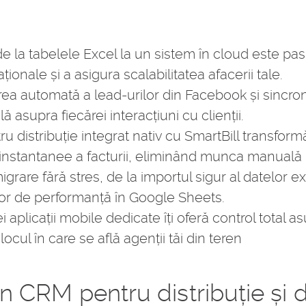
e la tabelele Excel la un sistem în cloud este pas
ionale și a asigura scalabilitatea afacerii tale.
a automată a lead-urilor din Facebook și sincro
ă asupra fiecărei interacțiuni cu clienții.
 distribuție integrat nativ cu SmartBill transfor
nstantanee a facturii, eliminând munca manuală r
grare fără stres, de la importul sigur al datelor e
or de performanță în Google Sheets.
 aplicații mobile dedicate îți oferă control total as
 locul în care se află agenții tăi din teren
CRM pentru distribuție și de