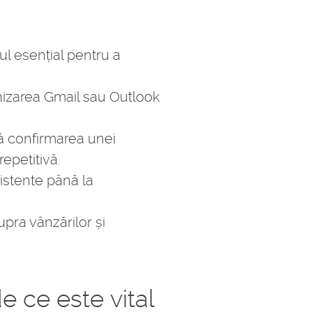
ul esențial pentru a
nizarea Gmail sau Outlook
mă confirmarea unei
epetitivă.
xistente până la
upra vânzărilor și
 ce este vital