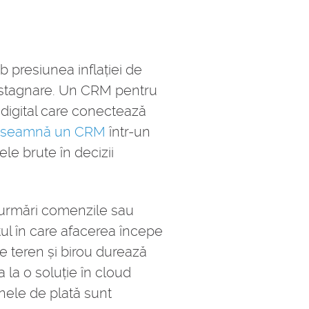
b presiunea inflației de
 și stagnare. Un CRM pentru
 digital care conectează
nseamnă un CRM
într-un
le brute în decizii
 urmări comenzile sau
ul în care afacerea începe
re teren și birou durează
a la o soluție în cloud
enele de plată sunt