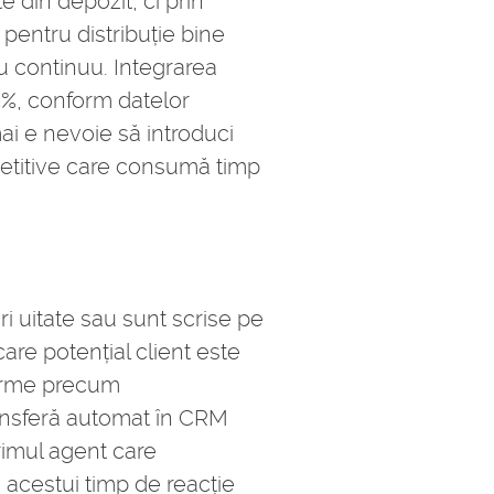
 din depozit, ci prin
pentru distribuție bine
u continuu. Integrarea
5%, conform datelor
mai e nevoie să introduci
epetitive care consumă timp
ri uitate sau sunt scrise pe
are potențial client este
forme precum
ansferă automat în CRM
primul agent care
 acestui timp de reacție