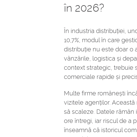
în 2026?
În industria distribuției, 
10,7%, modul în care gestio
distribuție nu este doar o
vânzările, logistica și dep
context strategic, trebuie 
comerciale rapide și preci
Multe firme românești în
vizitele agenților. Aceas
să scaleze. Datele rămân iz
ore întregi, iar riscul de a
înseamnă că istoricul comp