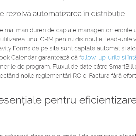
 rezolvă automatizarea în distribuție
 mai mari dureri de cap ale managerilor: erorile 
n utilizarea unui CRM pentru distribuție, lead-urile
vity Forms de pe site sunt captate automat și alo
ook Calendar garantează că f
ollow-up-urile și întâ
erile de program. Fluxul de date către SmartBill 
spectând noile reglementări RO e-Factura fără efor
 esențiale pentru eficientiza