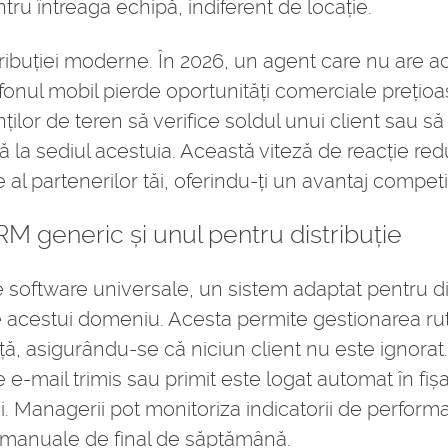
tru întreaga echipă, indiferent de locație.
ribuției moderne. În 2026, un agent care nu are acc
efonul mobil pierde oportunități comerciale prețioa
lor de teren să verifice soldul unui client sau s
ă la sediul acestuia. Această viteză de reacție red
 al partenerilor tăi, oferindu-ți un avantaj competit
RM generic și unul pentru distribuție
e software universale, un sistem adaptat pentru d
e acestui domeniu. Acesta permite gestionarea rutel
ață, asigurându-se că niciun client nu este ignorat
-mail trimis sau primit este logat automat în fișa 
. Managerii pot monitoriza indicatorii de performan
 manuale de final de săptămână.