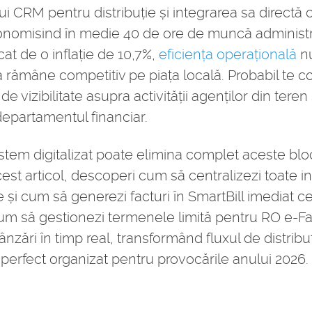
i CRM pentru distribuție și integrarea sa directă 
nomisind în medie 40 de ore de muncă administrati
t de o inflație de 10,7%,
eficiența operațională
nu
a rămâne competitiv pe piața locală. Probabil te co
de vizibilitate asupra activității agenților din teren 
departamentul financiar.
stem digitalizat poate elimina complet aceste blo
cest articol, descoperi cum să centralizezi toate in
e și cum să generezi facturi în SmartBill imediat
cum să gestionezi termenele limită pentru RO e-Fac
nzări în timp real, transformând fluxul de distribu
și perfect organizat pentru provocările anului 2026.