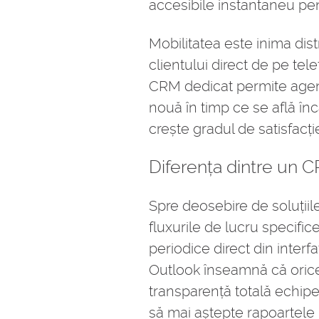
accesibile instantaneu pen
Mobilitatea este inima dist
clientului direct de pe tel
CRM dedicat permite agenți
nouă în timp ce se află înc
crește gradul de satisfacție
Diferența dintre un C
Spre deosebire de soluțiil
fluxurile de lucru specific
periodice direct din interf
Outlook înseamnă că orice e
transparență totală echipei
să mai aștepte rapoartele