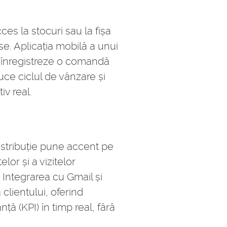
es la stocuri sau la fișa
se. Aplicația mobilă a unui
ă înregistreze o comandă
uce ciclul de vânzare și
iv real.
istribuție pune accent pe
or și a vizitelor
. Integrarea cu Gmail și
clientului, oferind
ță (KPI) în timp real, fără