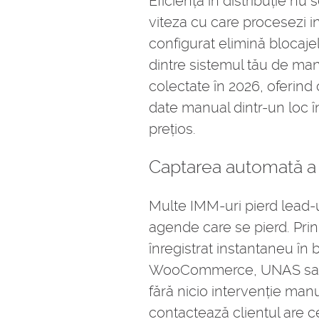
Eficiența în distribuție n
viteza cu care procesezi i
configurat elimină blocaje
dintre sistemul tău de ma
colectate în 2026, oferind 
date manual dintr-un loc î
prețios.
Captarea automată a c
Multe IMM-uri pierd lead-ur
agende care se pierd. Prin
înregistrat instantaneu î
WooCommerce, UNAS sau Sh
fără nicio intervenție manu
contactează clientul are c