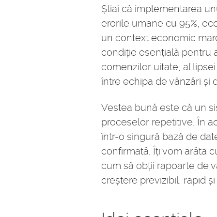
Știai că implementarea unu
erorile umane cu 95%, eco
un context economic marca
condiție esențială pentru 
comenzilor uitate, al lipsei 
între echipa de vânzări și 
Vestea bună este că un si
proceselor repetitive. În a
într-o singură bază de dat
confirmată. Îți vom arăta 
cum să obții rapoarte de vâ
creștere previzibil, rapid 