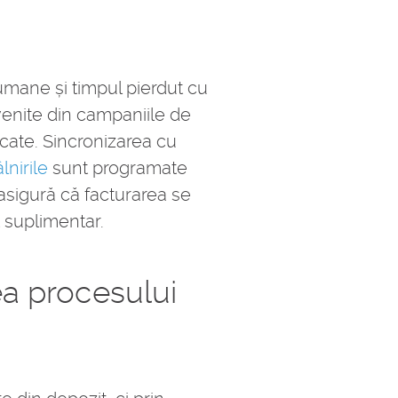
umane și timpul pierdut cu
 venite din campaniile de
cate. Sincronizarea cu
lnirile
sunt programate
asigură că facturarea se
t suplimentar.
rea procesului