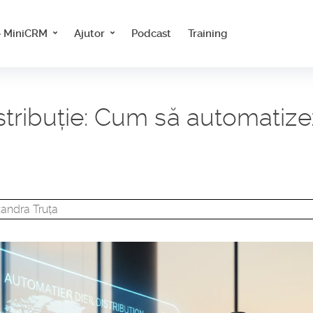
e MiniCRM
Ajutor
Podcast
Training
ribuție: Cum să automatizezi
xandra Truța