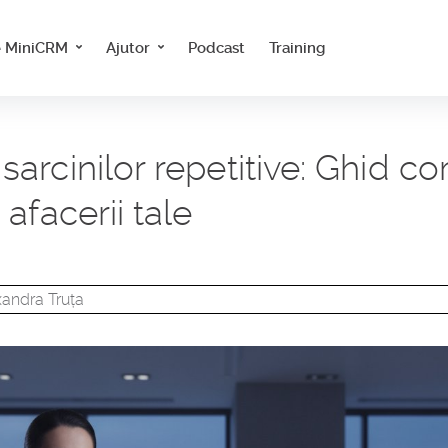
e MiniCRM
Ajutor
Podcast
Training
arcinilor repetitive: Ghid c
afacerii tale
xandra Truța