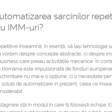
omatizarea sarcinilor repeti
ru IMM-uri?
epetitive înseamnă, în esență, să lași tehnologia 
. Nu vorbim despre concepte abstracte, ci despre 
siness care preiau activitățile mecanice. În cont
in România este impulsionată de fonduri europene,
chimbare nu mai e o opțiune, ci o necesitate pen
c soluții de automatizare în prezent, ceea ce îns
siderabil.
stagnare stă în modul în care îți folosești echipa.