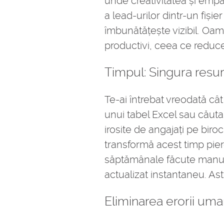
unde creativitatea și emp
a lead-urilor dintr-un fișie
îmbunătățește vizibil. Oame
productivi, ceea ce reduce 
Timpul: Singura resu
Te-ai întrebat vreodată cât
unui tabel Excel sau căutar
irosite de angajați pe biro
transformă acest timp pier
săptămânale făcute manual,
actualizat instantaneu. Astf
Eliminarea erorii uma