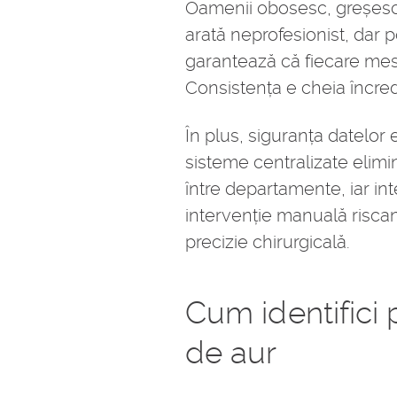
Oamenii obosesc, greșesc ș
arată neprofesionist, dar p
garantează că fiecare mesa
Consistența e cheia încreder
În plus, siguranța datelor 
sisteme centralizate elimină
între departamente, iar int
intervenție manuală riscan
precizie chirurgicală.
Cum identifici
de aur