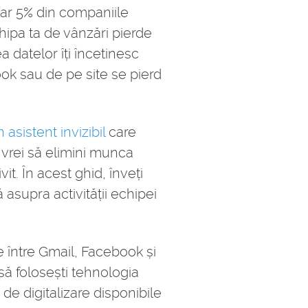
oar 5% din companiile
chipa ta de vânzări pierde
a datelor îți încetinesc
ook sau de pe site se pierd
 asistent invizibil
care
 vrei să elimini munca
it. În acest ghid, înveți
asupra activității echipei
e între Gmail, Facebook și
ă folosești tehnologia
de digitalizare disponibile