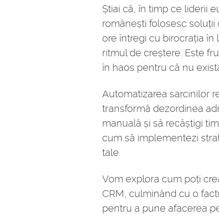
Știai că, în timp ce lider
românești folosesc soluții 
ore întregi cu birocrația î
ritmul de creștere. Este f
în haos pentru că nu exist
Automatizarea sarcinilor re
transformă dezordinea admi
manuală și să recâștigi timp
cum să implementezi strate
tale.
Vom explora cum poți crea 
CRM, culminând cu o factu
pentru a pune afacerea pe p