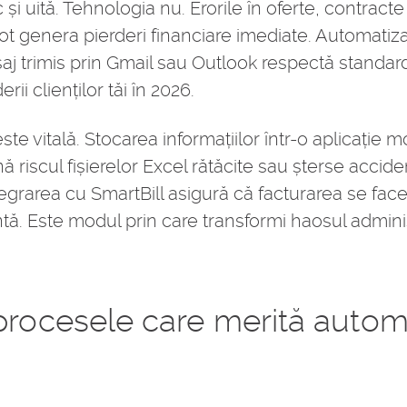
i uită. Tehnologia nu. Erorile în oferte, contracte
ot genera pierderi financiare imediate. Automatizar
j trimis prin Gmail sau Outlook respectă standard
ii clienților tăi în 2026.
este vitală. Stocarea informațiilor într-o aplicație
 riscul fișierelor Excel rătăcite sau șterse acciden
egrarea cu SmartBill asigură că facturarea se face 
tă. Este modul prin care transformi haosul adminis
 procesele care merită autom