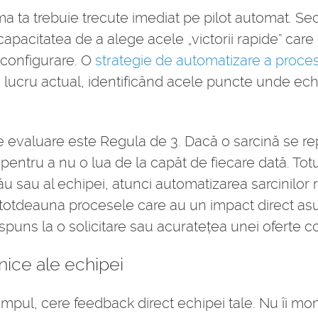
irma ta trebuie trecute imediat pe pilot automat. Sec
capacitatea de a alege acele „victorii rapide” care
 configurare. O
strategie de automatizare a proce
de lucru actual, identificând acele puncte unde ech
evaluare este Regula de 3. Dacă o sarcină se rep
pentru a nu o lua de la capăt de fiecare dată. Tot
ău sau al echipei, atunci automatizarea sarcinilor 
 întotdeauna procesele care au un impact direct asu
răspuns la o solicitare sau acuratețea unei oferte 
ilnice ale echipei
impul, cere feedback direct echipei tale. Nu îi mon