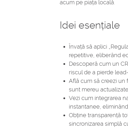
acum pe piața locală.
Idei esențiale
Învață să aplici „Regul
repetitive, eliberând
Descoperă cum un CRM 
riscul de a pierde lead
Află cum să creezi un f
sunt mereu actualizate 
Vezi cum integrarea na
instantanee, eliminând
Obține transparență tot
sincronizarea simplă 