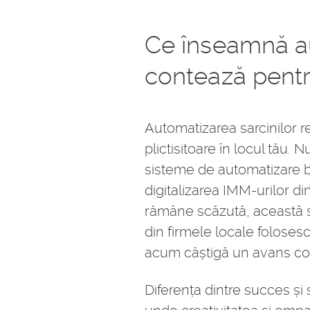
Ce înseamnă aut
contează pent
Automatizarea sarcinilor r
plictisitoare în locul tău
sisteme de automatizare bu
digitalizarea IMM-urilor d
rămâne scăzută, această s
din firmele locale foloses
acum câștigă un avans con
Diferența dintre succes și 