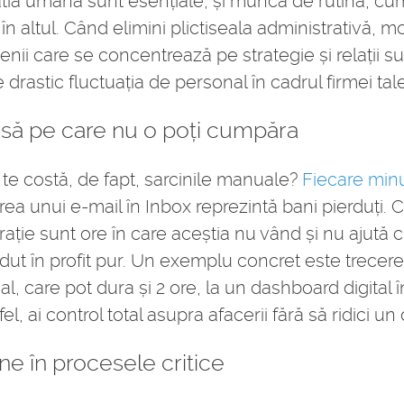
atia umană sunt esențiale, și munca de rutină, c
r în altul. Când elimini plictiseala administrativă, m
nii care se concentrează pe strategie și relații sunt
drastic fluctuația de personal în cadrul firmei tale
rsă pe care nu o poți cumpăra
 te costă, de fapt, sarcinile manuale?
Fiecare minu
ea unui e-mail în Inbox reprezintă bani pierduți. C
crație sunt ore în care aceștia nu vând și nu ajută c
dut în profit pur. Un exemplu concret este trecere
 care pot dura și 2 ore, la un dashboard digital 
el, ai control total asupra afacerii fără să ridici un
ne în procesele critice