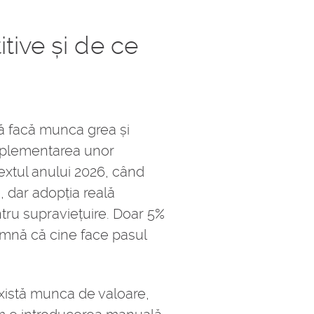
tive și de ce
să facă munca grea și
implementarea unor
extul anului 2026, când
 dar adopția reală
tru supraviețuire. Doar 5%
eamnă că cine face pasul
 Există munca de valoare,