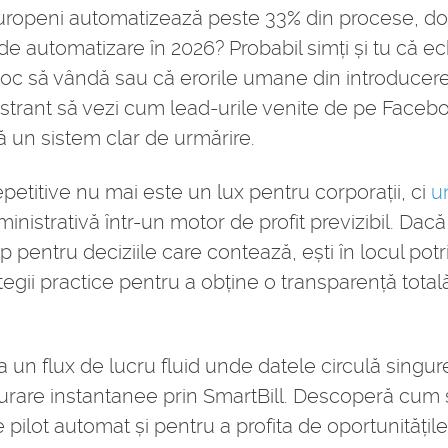
ii europeni automatizează peste 33% din procese, d
de automatizare în 2026? Probabil simți și tu că e
n loc să vândă sau că erorile umane din introducere
rustrant să vezi cum lead-urile venite de pe Faceb
ă un sistem clar de urmărire.
petitive nu mai este un lux pentru corporații, ci
un
nistrativă într-un motor de profit previzibil. Dacă
 pentru deciziile care contează, ești în locul potriv
gii practice pentru a obține o transparență totală 
un flux de lucru fluid unde datele circulă singur
rare instantanee prin SmartBill. Descoperă cum s
ilot automat și pentru a profita de oportunitățile 