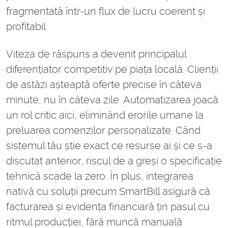
fragmentată într-un flux de lucru coerent și
profitabil.
Viteza de răspuns a devenit principalul
diferențiator competitiv pe piața locală. Clienții
de astăzi așteaptă oferte precise în câteva
minute, nu în câteva zile. Automatizarea joacă
un rol critic aici, eliminând erorile umane la
preluarea comenzilor personalizate. Când
sistemul tău știe exact ce resurse ai și ce s-a
discutat anterior, riscul de a greși o specificație
tehnică scade la zero. În plus, integrarea
nativă cu soluții precum SmartBill asigură că
facturarea și evidența financiară țin pasul cu
ritmul producției, fără muncă manuală