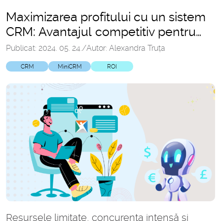
Maximizarea profitului cu un sistem
CRM: Avantajul competitiv pentru
IMM-uri
Publicat: 2024. 05. 24.
/
Autor: Alexandra Truța
CRM
MiniCRM
ROI
Resursele limitate, concurența intensă și