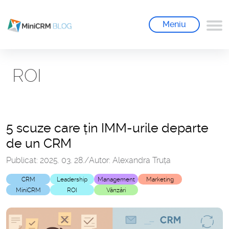
Meniu
ROI
5 scuze care țin IMM-urile departe
de un CRM
Publicat: 2025. 03. 28.
/
Autor: Alexandra Truța
CRM
Leadership
Management
Marketing
MiniCRM
ROI
Vânzări