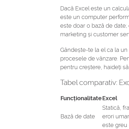
Dacă Excel este un calcu
este un computer performa
este doar o bază de date;
marketing și customer serv
Gândește-te la el ca la un
procesele de vânzare. Pen
pentru creștere, haideți s
Tabel comparativ: Ex
Funcționalitate
Excel
Statică, f
Bază de date
erori umane
este greu 