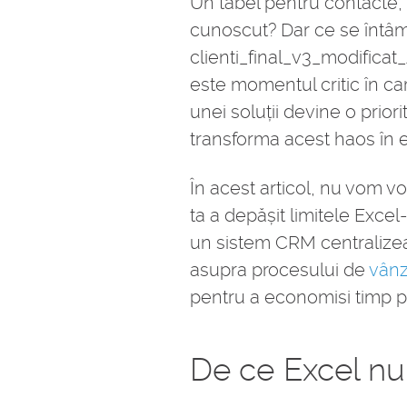
Un tabel pentru contacte, 
cunoscut? Dar ce se întâmp
clienti_final_v3_modificat
este momentul critic în ca
unei soluții devine o priorit
transforma acest haos în efi
În acest articol, nu vom v
ta a depășit limitele Exce
un sistem CRM centralizează
asupra procesului de
vânz
pentru a economisi timp pre
De ce Excel nu