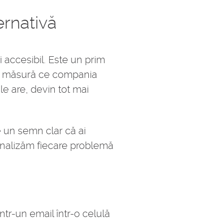
ernativă
 accesibil. Este un prim
 pe măsură ce compania
le are, devin tot mai
e un semn clar că ai
 analizăm fiecare problemă
tr-un email într-o celulă