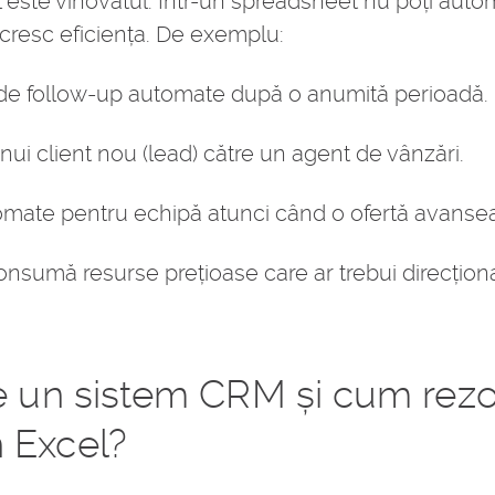
este vinovatul. Într-un spreadsheet nu poți autom
cresc eficiența. De exemplu:
 de follow-up automate după o anumită perioadă.
ui client nou (lead) către un agent de vânzări.
omate pentru echipă atunci când o ofertă avanseaz
consumă resurse prețioase care ar trebui direcțion
te un sistem CRM și cum rez
 Excel?