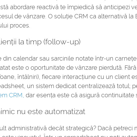
tă abordare reactivă te împiedică să anticipezi veni
cesul de vânzare. O soluție CRM ca alternativă la Exc
lui proces.
lienții la timp (follow-up)
le din calendar sau sarcinile notate într-un carnețel
ratat este o oportunitate de vânzare pierdută. Fără u
foane, întâlniri), fiecare interacțiune cu un client 
dsheet, un sistem dedicat centralizează totul; pe
stem CRM,
dar esența este că asigură continuitate ș
 nimic nu este automatizat
lt administrativă decât strategică? Dacă petreci