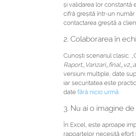
și validarea lor constantă
cifră greșită într-un numă
contactarea greșită a clienți
2. Colaborarea în ech
Cunoști scenariul clasic: „
Raport_Vanzari_final_v2_ac
versiuni multiple, date su
iar securitatea este pract
date
fără nicio urmă.
3. Nu ai o imagine d
În Excel, este aproape imp
rapoartelor necesită efort