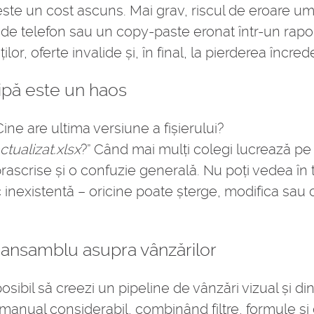
 este un cost ascuns. Mai grav, riscul de eroare 
r de telefon sau un copy-paste eronat într-un rapo
lor, oferte invalide și, în final, la pierderea încreder
ipă este un haos
Cine are ultima versiune a fișierului?
tualizat.xlsx
?” Când mai mulți colegi lucrează pe a
prascrise și o confuzie generală. Nu poți vedea în 
ic inexistentă – oricine poate șterge, modifica sau
e ansamblu asupra vânzărilor
osibil să creezi un pipeline de vânzări vizual și d
 manual considerabil, combinând filtre, formule și 