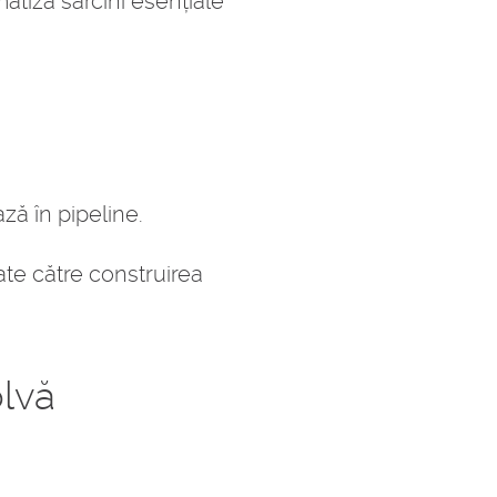
atiza sarcini esențiale
ă în pipeline.
ate către construirea
olvă