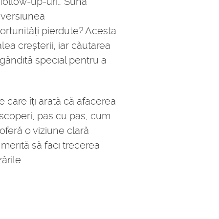
 follow-up-uri… Sună
r versiunea
ortunități pierdute? Acesta
ea creșterii, iar căutarea
gândită special pentru a
 care îți arată că afacerea
descoperi, pas cu pas, cum
oferă o viziune clară
merită să faci trecerea
ările.