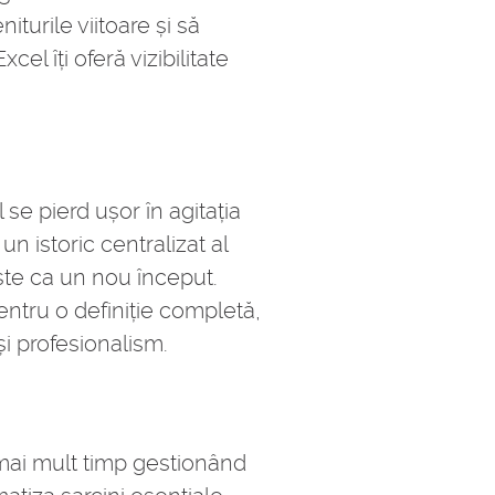
turile viitoare și să
el îți oferă vizibilitate
 se pierd ușor în agitația
n istoric centralizat al
este ca un nou început.
ntru o definiție completă,
i profesionalism.
 mai mult timp gestionând