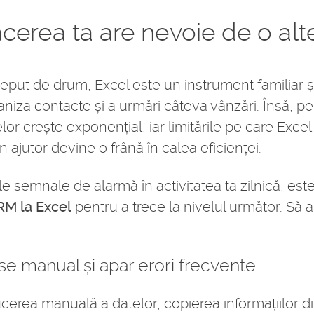
cerea ta are nevoie de o alt
ceput de drum, Excel este un instrument familiar și
aniza contacte și a urmări câteva vânzări. Însă,
or crește exponențial, iar limitările pe care Excel 
 ajutor devine o frână în calea eficienței.
 semnale de alarmă în activitatea ta zilnică, est
RM la Excel
pentru a trece la nivelul următor. Să
use manual și apar erori frecvente
cerea manuală a datelor, copierea informațiilor din