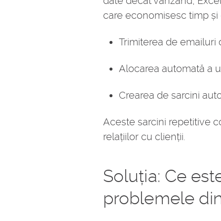
date decât vânzând, Excel 
care economisesc timp și 
Trimiterea de emailuri
Alocarea automată a un
Crearea de sarcini aut
Aceste sarcini repetitive 
relațiilor cu clienții.
Soluția: Ce es
problemele din