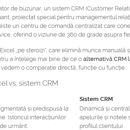
lator de buzunar, un sistem CRM (Customer Rela
nt, proiectat special pentru managementul relații
 este un centru de comandă centralizat care cone
ice, oferind o viziune de 360 de grade asupra fiec
 Excel „pe steroizi”, care elimină munca manuală și
tru a înțelege mai bine de ce o
alternativă CRM l
ă vedem o comparație directă, funcție cu funcție.
cel vs. sistem CRM
Sistem CRM
ragmentată și predispusă la
Dinamică și centrali
. Istoricul interacțiunilor
apelurile și notele
de urmărit.
profilul clientului.