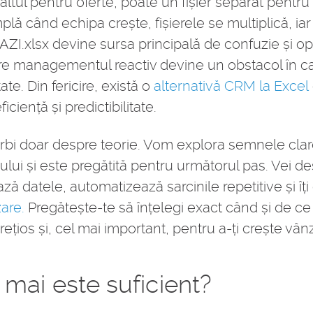
altul pentru oferte, poate un fișier separat pentru
lă când echipa crește, fișierele se multiplică, ia
_AZI.xlsx devine sursa principală de confuzie și op
re managementul reactiv devine un obstacol în cal
ate. Din fericire, există o
alternativă CRM la Excel
ciență și predictibilitate.
orbi doar despre teorie. Vom explora semnele clare
l-ului și este pregătită pentru următorul pas. Vei 
 datele, automatizează sarcinile repetitive și îți 
are.
Pregătește-te să înțelegi exact când și de ce 
țios și, cel mai important, pentru a-ți crește vânz
 mai este suficient?