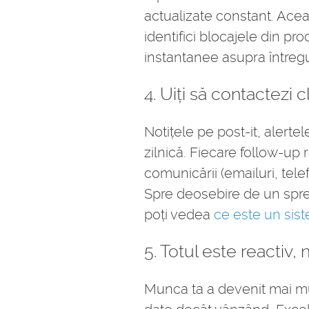
actualizate constant. Aceas
identifici blocajele din pro
instantanee asupra întregu
4. Uiți să contactezi c
Notițele pe post-it, alerte
zilnică. Fiecare follow-up 
comunicării (emailuri, tele
Spre deosebire de un sprea
poți vedea
ce este un si
5. Totul este reactiv,
Munca ta a devenit mai mu