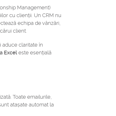
tionship Management)
lor cu clienții. Un CRM nu
ctează echipa de vânzări,
ărui client.
 aduce claritate în
a Excel
este esențială
zată. Toate emailurile,
 sunt atașate automat la