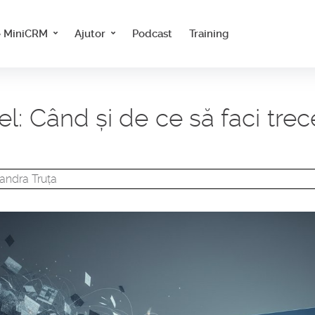
e MiniCRM
Ajutor
Podcast
Training
el: Când și de ce să faci tre
xandra Truța