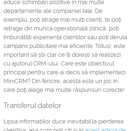
aduce schimbări pozitive în mai multe
departamente ale companiei tale. De
exemplu, poți atrage mai mulți clienți, te poți
retrage din munca operațională zilnică, poți
îmbunătăți experiența clienților sau poți derula
campanii publicitare mai eficiente. Totuși, este
important să știi clar ce îți dorești să realizezi
cu ajutorul CRM-ului. Care este obiectivul
principal pentru care ai decis să implementezi
MiniCRM? Din fericire, acesta este un joc în
care poți alege mai multe răspunsuri corecte!
Transferul datelor
Lipsa informațiilor duce inevitabil la pierderea
clienților, așa cum poți citi și în
acest articol de