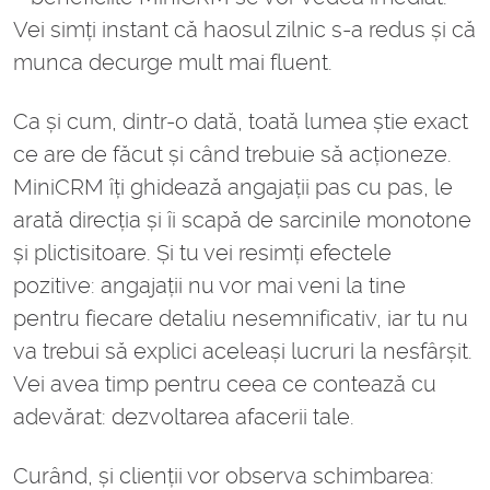
Vei simți instant că haosul zilnic s-a redus și că
munca decurge mult mai fluent.
Ca și cum, dintr-o dată, toată lumea știe exact
ce are de făcut și când trebuie să acționeze.
MiniCRM îți ghidează angajații pas cu pas, le
arată direcția și îi scapă de sarcinile monotone
și plictisitoare. Și tu vei resimți efectele
pozitive: angajații nu vor mai veni la tine
pentru fiecare detaliu nesemnificativ, iar tu nu
va trebui să explici aceleași lucruri la nesfârșit.
Vei avea timp pentru ceea ce contează cu
adevărat: dezvoltarea afacerii tale.
Curând, și clienții vor observa schimbarea: