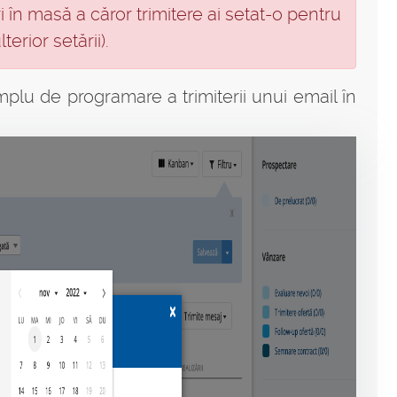
i în masă a căror trimitere ai setat-o pentru
erior setării).
plu de programare a trimiterii unui email în