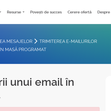
Resurse
Povești de succes
Cerere ofertă
Despre 
REA MESAJELOR
TRIMITEREA E-MAILURILOR
L ÎN MASĂ PROGRAMAT
ii unui email în
t