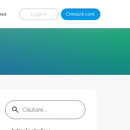
Logare
Creează cont
noi
Keresés: