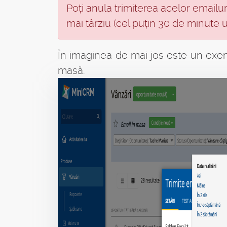
Poți anula trimiterea acelor emailur
mai târziu (cel puțin 30 de minute ult
În imaginea de mai jos este un exem
masă.