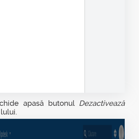
eschide apasă butonul
Dezactivează
lului.