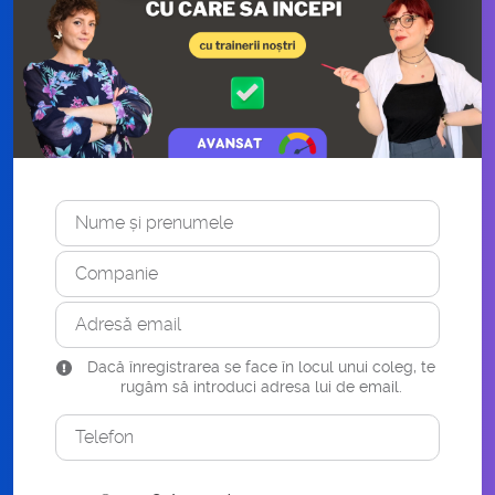
Nume și prenumele
Companie
Adresă email
Dacă înregistrarea se face în locul unui coleg, te
rugăm să introduci adresa lui de email.
Telefon