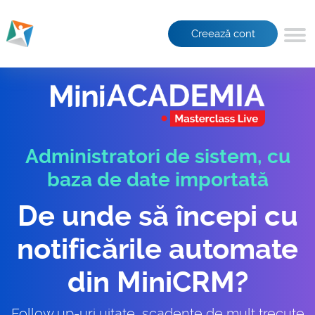
Creează cont
Administratori de sistem, cu
baza de date importată
De unde să începi cu
notificările automate
din MiniCRM?
Follow up-uri uitate, scadențe de mult trecute