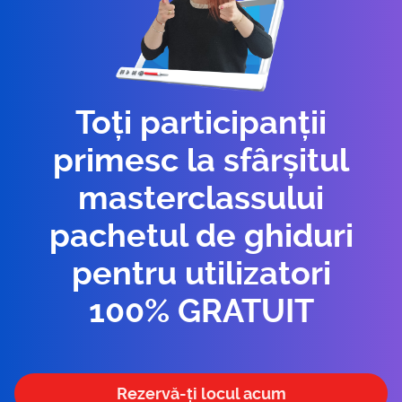
Toți participanții
primesc la sfârșitul
masterclassului
pachetul de ghiduri
pentru utilizatori
100% GRATUIT
Rezervă-ți locul acum