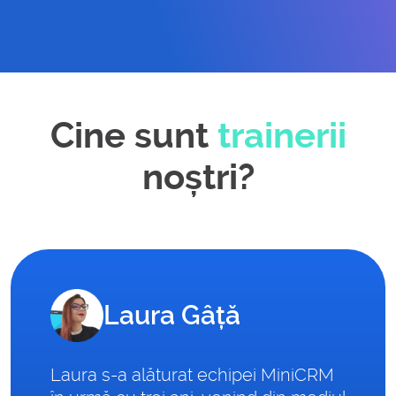
Cine sunt
trainerii
noștri?
Laura Gâță
Laura s-a alăturat echipei MiniCRM